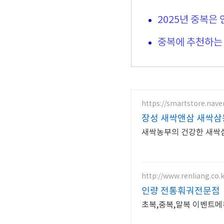
2025년 중복은
중복에 추천하는
https://smartstore.nav
장성 새싹앤삼 새싹삼
새싹농부의 건강한 새싹삼
http://www.renliang.co.
인량 전통훠궈전문점
초복,중복,말복 이벤트메