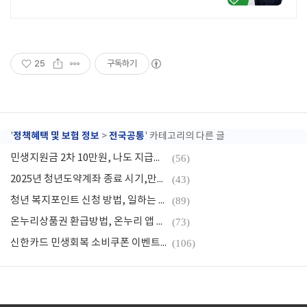
공! 승인율 97.8%, 정책자금 전화 한
통으로 확인 가능합니다 !
25
구독하기
정책혜택 및 보험 정보
전국공통
'
>
' 카테고리의 다른 글
민생지원금 2차 10만원, 나도 지급대상에 포함이 될까?(은행별 신청, 소득 기준 정리)
(56)
2025년 청년도약계좌 종료 시기,만기 후 수령 절차(청년미래적금 개편)
(43)
청년 복지포인트 신청 방법, 일하는 청년이라면 최대 120만원 지급
(89)
온누리상품권 환급방법, 온누리 앱 설치 및 사용처 알아보기
(73)
신한카드 민생회복 소비쿠폰 이벤트 참여방법｜1차 사용하면 최대 5만 원 추가 혜택
(106)