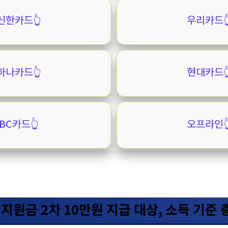
신한카드👆️
우리카드👆
하나카드👆️
현대카드👆
BC카드👆️
오프라인👆
지원금 2차 10만원 지급 대상, 소득 기준