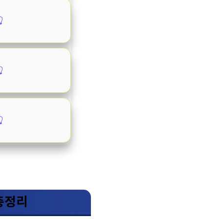
️
️
️
 총정리