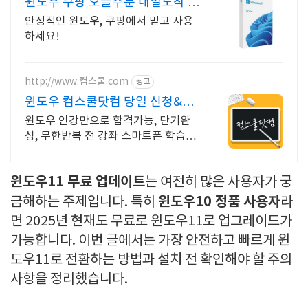
윈도우 쿠팡 오늘주문 내일도착 로
켓배송
안정적인 윈도우, 쿠팡에서 믿고 사용
하세요!
http://www.컴스쿨.com
광고
윈도우 컴스쿨닷컴 당일 신청&결
제시 기프티콘!
윈도우 인강만으로 합격가능, 단기완
성, 무한반복 전 강좌 스마트폰 학습가
능
윈도우11 무료 업데이트
는 여전히 많은 사용자가 궁
윈도우10 정품 사용자
금해하는 주제입니다. 특히
라
면 2025년 현재도 무료로 윈도우11로 업그레이드가
가능합니다. 이번 글에서는 가장 안전하고 빠르게 윈
도우11로 전환하는 방법과 설치 전 확인해야 할 주의
사항을 정리했습니다.