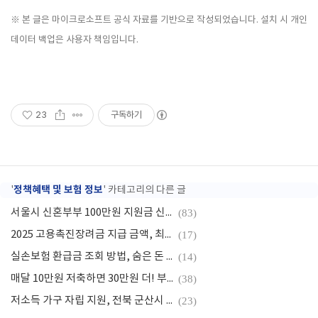
※ 본 글은 마이크로소프트 공식 자료를 기반으로 작성되었습니다. 설치 시 개인
데이터 백업은 사용자 책임입니다.
23
구독하기
정책혜택 및 보험 정보
'
' 카테고리의 다른 글
서울시 신혼부부 100만원 지원금 신청방법, 자격조건
(83)
2025 고용촉진장려금 지급 금액, 최대 720만 원 지원받는 법
(17)
실손보험 환급금 조회 방법, 숨은 돈 찾는 방법
(14)
매달 10만원 저축하면 30만원 더! 부천시 희망저축계좌 정부 매칭 적립 혜택
(38)
저소득 가구 자립 지원, 전북 군산시 희망저축계좌 신청방법 자격요건
(23)