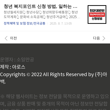
라질 수 있으므로 주의해야 한다. 청년도약계좌 종료 절
박이 커진 상황에서 이번 지원금은 실질적인 도움을 줄
청년 복지포인트 신청 방법, 일하는 청년이라면 최대 120만원 지급
차와 수령 ..
것으로 기대된다. 민생지원금 2차신청 바로가기 민생지
원금 2차 지급 대상과 자격 요건 민생지원금 2차는 중
청년월세지원👆️ 청년수당👆️ 청년희망두배통장👆️ 청년
위소득 150% 이하 가구를 주요 대상으로 하며, 소득과
도약계좌👆️ 문화비 소득공제👆️ 청년주거급여👆️ 2025
재산 기준을 충족해야 한다. 신청자는 가구원 수에 따른
청년 복지포인트 신청 방법 및 자격 요건｜청년 필수 혜
정책혜택 및 보험 정보/전국공통
2025. 8. 7. 13:05
소득 기준표를 확인해야 하며, 금융자산·부동산 등 재
택 안내 청년들을 위한 다양한 복지제도 중 하나로 청년
산 규모도 심사 대상에 포함된다. 기초생활수급자, 차상
복지포인트 제도가 주목받고 있다. 경기도를 중심으로
위계층, 긴급복지지원 대상자는 우선 지원을 받을 수 있
운영되는 이 제도는 재직 중인 청년 근로자에게 복지포
이전
다음
다...
인트를 지급하여 자기계발, 문화생활, 건강관리 등에 사
용할 수 있도록 지원한다. 2025년에도 신청 접수가 예
정되어 있으므로 자격 요건과 신청 방법을 미리 알아두
는 것이 중요하다. 청년 복지포인트 신청 바로가기 ✅ 청
운영자 : 소일만공
년 복지포인트란? 청년 복지포인트는 경기도 청년 노동
자 복지포인트 지원사업의 일환으로, 도내 중소기업 또
제작 : 아로스
는 소상공인 사업장에 재직 중인 청년에게 연 12..
Copyrights © 2022 All Rights Reserved by (주)아
백.
※ 해당 웹사이트는 정보 전달을 목적으로 운영하고 있으
며, 금융 상품 판매 및 중개의 목적이 아닌 정보만 전달합