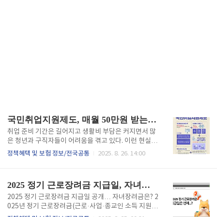
국민취업지원제도, 매월 50만원 받는 법과 신청자격
취업 준비 기간은 길어지고 생활비 부담은 커지면서 많
은 청년과 구직자들이 어려움을 겪고 있다. 이런 현실
속에서 정부가 마련한 대표적인 지원 제도가 바로 국민
정책혜택 및 보험 정보/전국공통
2025. 8. 26. 14:00
취업지원제도다. 단순한 현금 지원을 넘어 체계적인 취
업 상담과 훈련을 함께 제공해 실질적인 구직 활동을 돕
는 제도다. 매월 50만원 지원금 신청하기👆️ 국민취업지
2025 정기 근로장려금 지급일, 자녀장려금 준비방법
원제도 바로가기👆️ 청년특례 신청조건 확인하기👆️ 정부
지원금 더보기👆️ 국민취업지원제도란 무엇인가?국민취
2025 정기 근로장려금 지급일 공개… 자녀장려금은? 2
업지원제도는 고용보험 혜택을 받기 어려운 취업 취약
025년 정기 근로장려금(근로·사업·종교인 소득 지원)
계층을 대상으로 월 50만원씩 최대 6개월간, 총 300만
과 자녀장려금(양육 부담 완화)에 대한 관심이 높다. 올