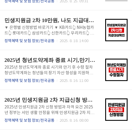
정책혜택 및 보험 정보/전국공통
2025. 8. 25. 09:31
원의 구직촉진수당과 맞춤형 취업 지원 서비스를 제공
해도 정기 신청·심사 절차를 거쳐 9월 초 전후로 지급되
하는 제도다. 참여자는 전문 상담사와 함께 취업 활동
는 흐름이 유지될 가능성이 크다. 다만 정확한 지급일·
계획을 세우고, 이를 성실히 이행하면 지원금을 받을 수
지급액·자격요건은 국세청 고지에 따르므로, 발표된 공
민생지원금 2차 10만원, 나도 지급대상에 포함이 될까?(은행별 신청, 소득 기준 정리)
있다. 단순한 지..
지를 기준으로 최종 확인해야 한다. 본 글은 2025년 기
준 구조와 절차를 한눈에 정리해 지급 전 준비를 돕고자
▼ 은행별 신청방법 바로가기 ▼ KB카드👆️ NH농협카
한다. 근로장려금 지급 일정: 언제 받는가 정기 근로장
드👆️ 롯데카드👆️ 삼성카드👆️ 신한카드👆️ 우리카드👆️ 하
려금과 자녀장려금은 통상 5월 정기 신청 → 6~8월 심
나카드👆️ 현대카드👆️ BC카드👆️ 오프라인👆️ 민생지원금
정책혜택 및 보험 정보/전국공통
2025. 8. 18. 14:00
사 → 9월 초 지급 순서로 진행된다. 신청 기간에 접수했
2차 10만원 지급 대상, 소득 기준 총정리 정부가 추진하
다면 심사 결과에 따라 동일 시기에 합산 입금되는 경우
는 민생지원금 2차 지급이 많은 관심을 받고 있다. 이번
가 많다. 다만 소득·재산 검증 보완이 필요한 경..
지원은 1차에 이어 추가로 10만원이 지급될 예정으로,
2025년 청년도약계좌 종료 시기,만기 후 수령 절차(청년미래적금 개편)
지급 대상과 소득 기준이 중요한 핵심 요소다. 지원 자
격을 정확히 파악해야 신청 가능 여부를 확인할 수 있
2025년 청년도약계좌 종료 시기와 만기 후 수령 절차
다. 민생지원금 은행별 신청하기 민생지원금 2차 10만
청년도약계좌는 청년들의 장기 자산 형성을 지원하는
원 지급 개요 이번 2차 민생지원금은 물가 상승과 경기
대표적인 정부 지원 금융상품이다. 가입 기간이 끝나면
정책혜택 및 보험 정보/전국공통
2025. 8. 16. 11:00
침체로 인한 서민 부담을 완화하기 위해 마련되었다. 지
계좌는 종료되며, 그동안 납입한 원금과 이자, 그리고
원 금액은 1인당 10만원이며, 소득 기준 충족 시 지급된
정부 지원금을 수령할 수 있다. 만기 종료 시 절차와 혜
다. 신청 대상은 가..
택을 정확히 이해하면 불필요한 혼란을 줄일 수 있다.
2025년 민생지원금 2차 지급신청 방법(대상,금액,지급방식)
청년도약계좌 종료 바로가기 청년미래적금 신청 바로
가기 청년도약계좌 종료 시기와 조건 청년도약계좌는
2025년 민생지원금 2차 신청 방법과 자격 요건 2025
일반적으로 5년 만기 구조로 설계되어 있으며, 가입일
년 정부는 서민 생활 안정을 위해 민생지원금 2차 지급
로부터 60개월이 지나면 자동 종료된다. 만기까지 유지
을 공식 발표했다. 이번 지원은 경제적 어려움을 겪는
정책혜택 및 보험 정보/전국공통
2025. 8. 16. 08:00
하면 정부 지원금 전액과 약정 이율에 따른 이자를 받을
가구를 대상으로 생활비 부담을 완화하는 것을 목표로
수 있다. 다만, 만기 전 중도 해지를 하면 일부 혜택이 사
한다. 특히, 물가 상승과 경기 둔화로 인해 가계 지출 압